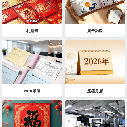
利是封
廣告紙巾
NCR單簿
座檯月曆