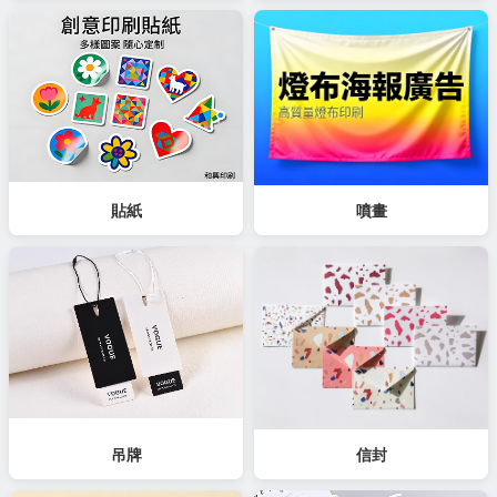
貼紙
噴畫
吊牌
信封